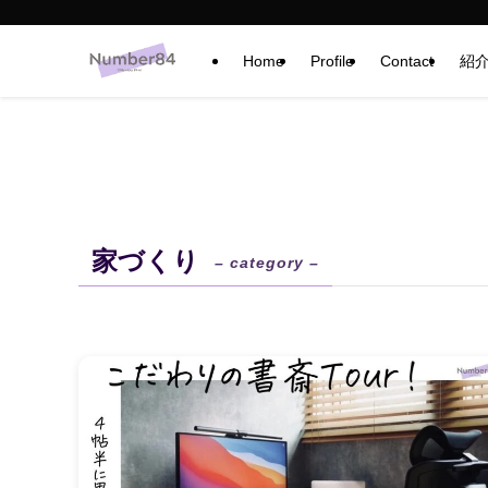
Home
Profile
Contact
紹
家づくり
– category –