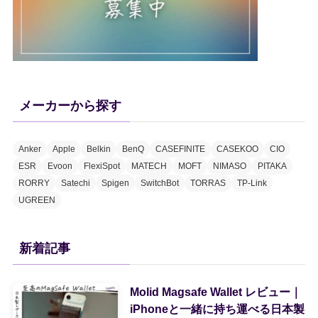
メーカーから探す
Anker
Apple
Belkin
BenQ
CASEFINITE
CASEKOO
CIO
ESR
Evoon
FlexiSpot
MATECH
MOFT
NIMASO
PITAKA
RORRY
Satechi
Spigen
SwitchBot
TORRAS
TP-Link
UGREEN
新着記事
Molid Magsafe Wallet レビュー｜
iPhoneと一緒に持ち運べる日本製