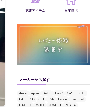
充電アイテム
自宅環境
メーカーから探す
Anker
Apple
Belkin
BenQ
CASEFINITE
CASEKOO
CIO
ESR
Evoon
FlexiSpot
MATECH
MOFT
NIMASO
PITAKA