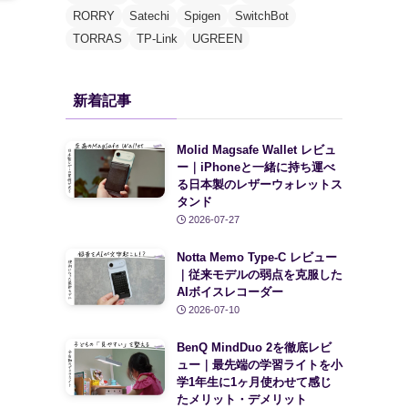
RORRY
Satechi
Spigen
SwitchBot
TORRAS
TP-Link
UGREEN
新着記事
Molid Magsafe Wallet レビュ
ー｜iPhoneと一緒に持ち運べ
る日本製のレザーウォレットス
タンド
2026-07-27
Notta Memo Type-C レビュー
｜従来モデルの弱点を克服した
AIボイスレコーダー
2026-07-10
BenQ MindDuo 2を徹底レビ
ュー｜最先端の学習ライトを小
学1年生に1ヶ月使わせて感じ
たメリット・デメリット