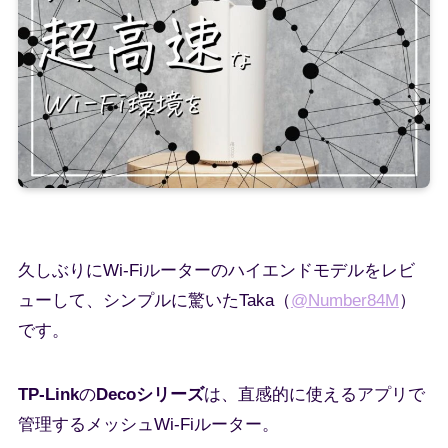
久しぶりにWi-Fiルーターのハイエンドモデルをレビ
ューして、シンプルに驚いたTaka（
@Number84M
）
です。
TP-Link
の
Decoシリーズ
は、直感的に使えるアプリで
管理するメッシュWi-Fiルーター。